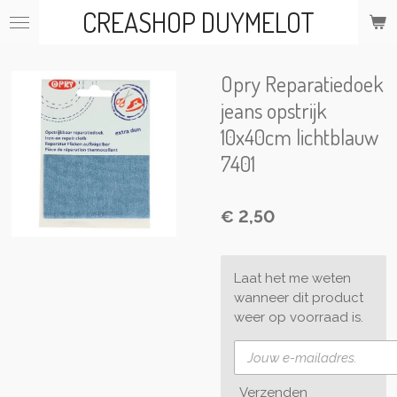
CREASHOP DUYMELOT
Ga
direct
naar
de
Opry Reparatiedoek
hoofdinhoud
jeans opstrijk
10x40cm lichtblauw
7401
€ 2,50
Laat het me weten
wanneer dit product
weer op voorraad is.
Verzenden