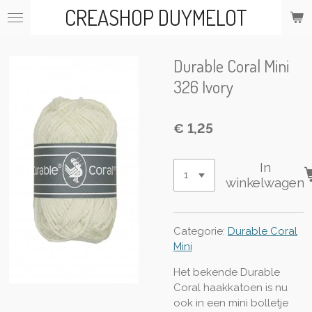
CREASHOP DUYMELOT
Ga
direct
naar
de
Durable Coral Mini
hoofdinhoud
326 Ivory
€ 1,25
In
winkelwagen
Categorie:
Durable Coral
Mini
Het bekende Durable
Coral haakkatoen is nu
ook in een mini bolletje