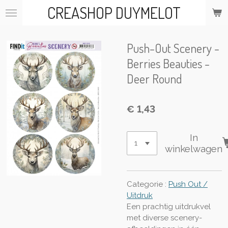
CREASHOP DUYMELOT
Ga
direct
naar
de
Push-Out Scenery -
hoofdinhoud
Berries Beauties -
Deer Round
€ 1,43
In
winkelwagen
Categorie :
Push Out /
Uitdruk
Een prachtig uitdrukvel
met diverse scenery-