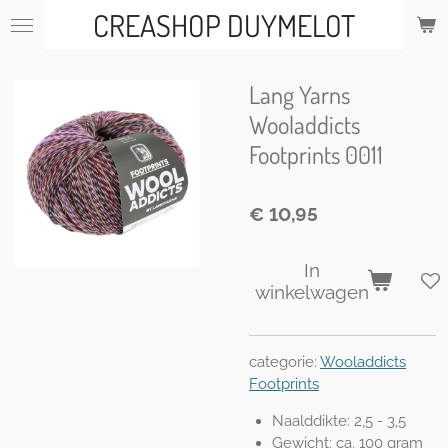
CREASHOP DUYMELOT
Ga
direct
naar
de
Lang Yarns
hoofdinhoud
Wooladdicts
Footprints 0011
€ 10,95
In
winkelwagen
categorie:
Wooladdicts
Footprints
Naalddikte: 2,5 - 3,5
Gewicht: ca. 100 gram