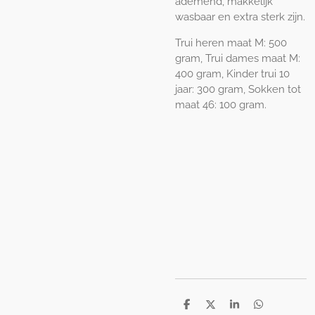
ademend, makkelijk
wasbaar en extra sterk zijn.
Trui heren maat M: 500
gram, Trui dames maat M:
400 gram, Kinder trui 10
jaar: 300 gram, Sokken tot
maat 46: 100 gram.
D
D
S
D