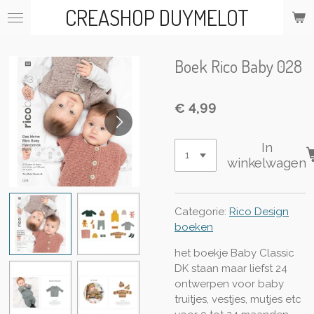
CREASHOP DUYMELOT
Ga
direct
naar
de
Boek Rico Baby 028
hoofdinhoud
€ 4,99
In
winkelwagen
Categorie:
Rico Design
boeken
het boekje Baby Classic
DK staan maar liefst 24
ontwerpen voor baby
truitjes, vestjes, mutjes etc