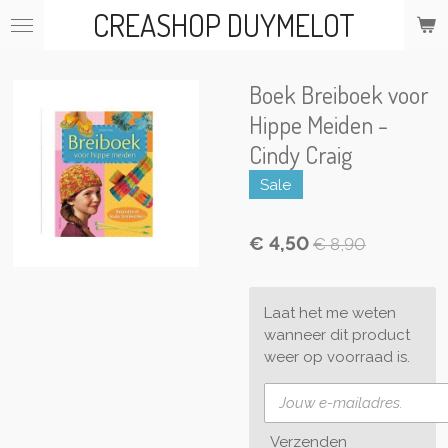
CREASHOP DUYMELOT
Ga
direct
naar
de
Boek Breiboek voor
hoofdinhoud
Hippe Meiden -
Cindy Craig
Sale
€ 4,50
€ 8,90
Laat het me weten
wanneer dit product
weer op voorraad is.
Verzenden