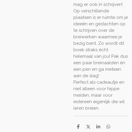
mag er ook in schrijven!
Op verschillende
plaatsen is er ruimte om je
ideeën en gedachten op
te schrijven over de
breiwerken waarmee je
bezig bent. Zo wordt dit
boek straks écht
helemaal van jou! Pak dus
een paar breinaalden én
een pen en ga meteen
aan de slag!
Perfect als cadeautje en
niet alleen voor hippe
meiden, maar voor
iedereen eigenlijk die wil
leren breien.
D
D
S
D