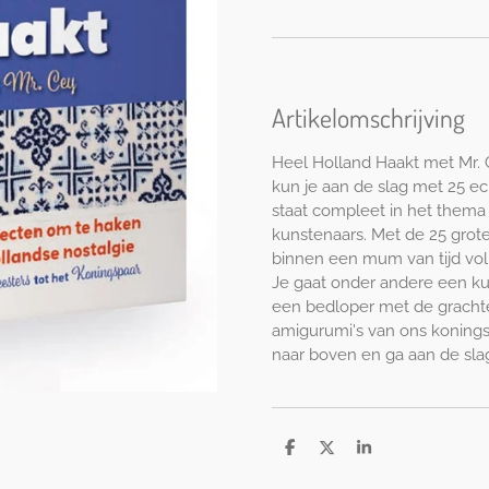
Artikelomschrijving
Heel Holland Haakt met Mr. 
kun je aan de slag met 25 e
staat compleet in het them
kunstenaars. Met de 25 grote
binnen een mum van tijd vol
Je gaat onder andere een kus
een bedloper met de grachte
amigurumi's van ons konings
naar boven en ga aan de sla
D
D
S
e
e
h
l
e
a