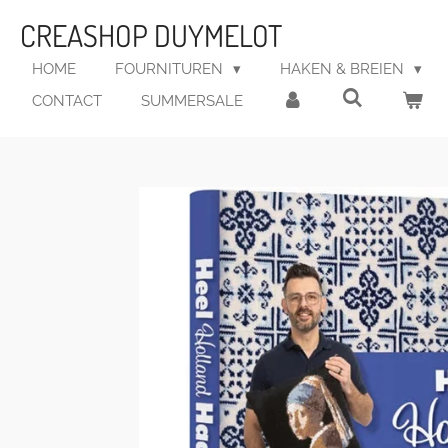
Ga
CREASHOP DUYMELOT
direct
naar
HOME
FOURNITUREN
HAKEN & BREIEN
de
CONTACT
SUMMERSALE
hoofdinhoud