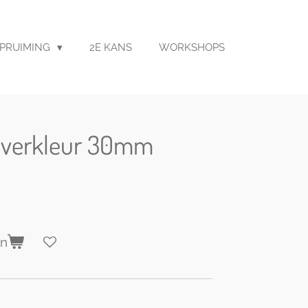
PRUIMING
2E KANS
WORKSHOPS
ilverkleur 30mm
en