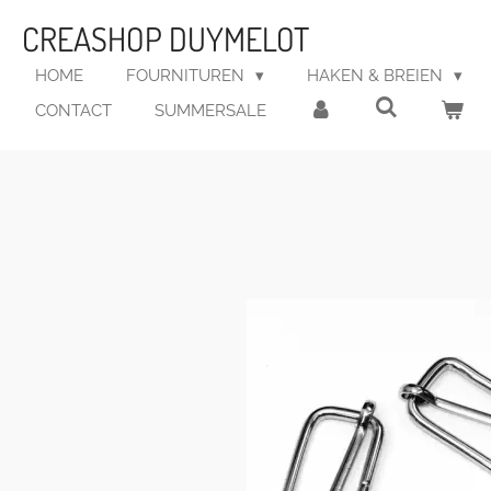
Ga
CREASHOP DUYMELOT
direct
naar
HOME
FOURNITUREN
HAKEN & BREIEN
de
CONTACT
SUMMERSALE
hoofdinhoud